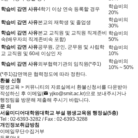
학습비의
학습비 감면 사유
4학기 이상 연속 등록할 경우
20%
학습비의
학습비 감면 사유
본교의 재학생 및 졸업생
30%
학습비 감면 사유
본교 교직원 및 교직원 직계존비
학습비의
속(배우자의 직계존비속 포함)
50%
학습비 감면 사유
공무원, 군인, 군무원 및 사립학
학습비의
교 교직원 및 60세 이상인 자
10%
학습비의
학습비 감면 사유
외부협력기관의 임직원(*주1)
10% ~ 50%
(*주1)감면액은 협력정도에 따라 정한다.
환불 신청
평생교육 > 커뮤니티의 자료실에서 환불신청서를 다운받아
작성하신 후 이메일(
yjko@smit.ac.kr
)으로 보내주시거나
행정팀을 방문해 제출해 주시기 바랍니다.
문 의
서울미디어대학원대학교 부설 평생교육원 행정실(5층)
Tel :
02-6393-3282
/ Fax : 02-6393-3288
개인정보취급방침
이메일무단수집거부
등록안내