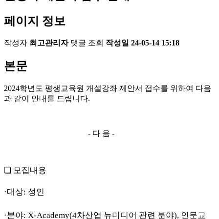
페이지 정보
작성자
최고관리자
댓글
조회
작성일
24-05-14 15:18
본문
2024
학년도 평생교육원 개설강좌 제안서 접수를 위하여 다음
과 같이 안내를 드립니다
.
-
다 음
-
❏
모집내용
·
대상
:
성인
·
분야
: X-Academy(4
차산업 뉴미디어 관련 분야
),
인문교