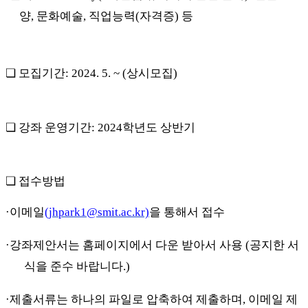
양
,
문화예술
,
직업능력
(
자격증
)
등
❏
모집기간
: 2024. 5. ~ (
상시모집
)
❏
강좌 운영기간
: 2024
학년도 상반기
❏
접수방법
·
이메일
(jhpark1@smit.ac.kr)
을 통해서 접수
·
강좌제안서는 홈페이지에서 다운 받아서 사용
(
공지한 서
식을 준수 바랍니다
.)
·
제출서류는 하나의 파일로 압축하여 제출하며
,
이메일 제