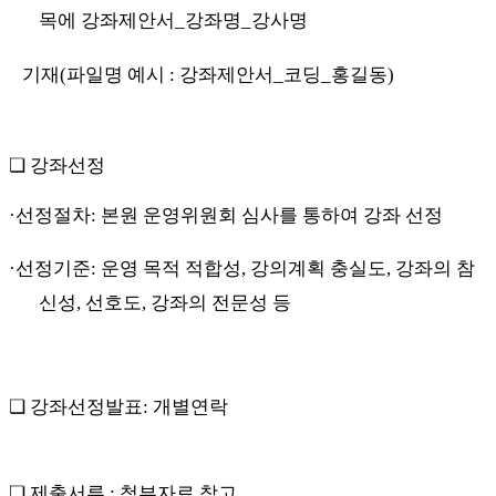
목에 강좌제안서
_
강좌명
_
강사명
기재
(
파일명 예시
:
강좌제안서
_
코딩
_
홍길동
)
❏
강좌선정
·
선정절차
:
본원 운영위원회 심사를 통하여 강좌 선정
·
선정기준
:
운영 목적 적합성
,
강의계획 충실도
,
강좌의 참
신성
,
선호도
,
강좌의 전문성 등
❏
강좌선정발표
:
개별연락
❏
제출서류
:
첨부자료 참고